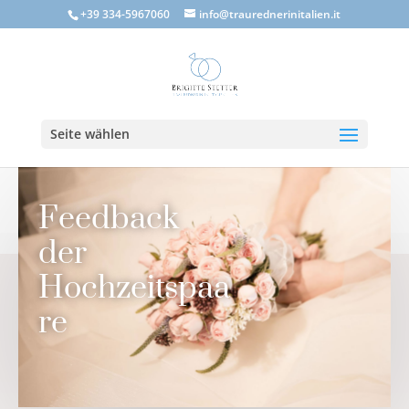
+39 334-5967060
info@traurednerinitalien.it
Seite wählen
Feedback
der
Hochzeitspaa
re