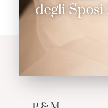
degli Sposi
P & M