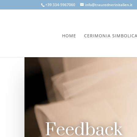
+39 334-5967060
info@traurednerinitalien.it
HOME
CERIMONIA SIMBOLIC
Feedback